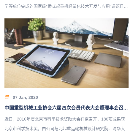
学等单位完成的国家级“桥式起重机轻量化技术开发与应用”课题日前
获得北京市科技奖二等奖。该成果属于先进制造领域。成果通过对
桥式起重机轻量化设计关键技术的深入研究，完成了桥式起重机轻
量化系列设计，形成了结构轻量化、能耗减量化、工艺绿色化、安
全性高的新一代桥式起重机产品。主要创新点有：提出了桥式起重
机偏轨箱型焊接焊接轨道窄高梁结构的设计理论与方法，以及柔性
铰接端梁桥架结构形式；国内首次开发了三支点静定支撑起升机构
和刚柔结合的三梁小车架、桥式起重机安全监控管理系统和远程运
行维护管理平台；首次提出起重机械能效分析评价方法并制定了相
关标准…
07 Jan, 2020
中国重型机械工业协会六届四次会员代表大会暨理事会召开3
近日，2016年度北京市科学技术奖励大会在京召开，180项成果获
北京市科学技术奖。由公司与北起重运输机械设计研究院、清华大