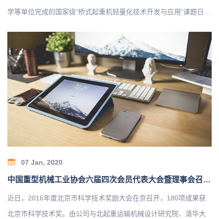
学等单位完成的国家级“桥式起重机轻量化技术开发与应用”课题日前
获得北京市科技奖二等奖。该成果属于先进制造领域。成果通过对
桥式起重机轻量化设计关键技术的深入研究，完成了桥式起重机轻
量化系列设计，形成了结构轻量化、能耗减量化、工艺绿色化、安
全性高的新一代桥式起重机产品。主要创新点有：提出了桥式起重
机偏轨箱型焊接焊接轨道窄高梁结构的设计理论与方法，以及柔性
铰接端梁桥架结构形式；国内首次开发了三支点静定支撑起升机构
和刚柔结合的三梁小车架、桥式起重机安全监控管理系统和远程运
行维护管理平台；首次提出起重机械能效分析评价方法并制定了相
关标准…
07 Jan, 2020
中国重型机械工业协会六届四次会员代表大会暨理事会召开2
近日，2016年度北京市科学技术奖励大会在京召开，180项成果获
北京市科学技术奖。由公司与北起重运输机械设计研究院、清华大