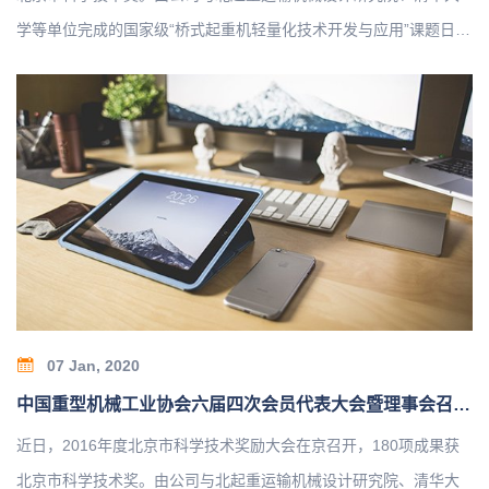
学等单位完成的国家级“桥式起重机轻量化技术开发与应用”课题日前
获得北京市科技奖二等奖。该成果属于先进制造领域。成果通过对
桥式起重机轻量化设计关键技术的深入研究，完成了桥式起重机轻
量化系列设计，形成了结构轻量化、能耗减量化、工艺绿色化、安
全性高的新一代桥式起重机产品。主要创新点有：提出了桥式起重
机偏轨箱型焊接焊接轨道窄高梁结构的设计理论与方法，以及柔性
铰接端梁桥架结构形式；国内首次开发了三支点静定支撑起升机构
和刚柔结合的三梁小车架、桥式起重机安全监控管理系统和远程运
行维护管理平台；首次提出起重机械能效分析评价方法并制定了相
关标准…
07 Jan, 2020
中国重型机械工业协会六届四次会员代表大会暨理事会召开1
近日，2016年度北京市科学技术奖励大会在京召开，180项成果获
北京市科学技术奖。由公司与北起重运输机械设计研究院、清华大