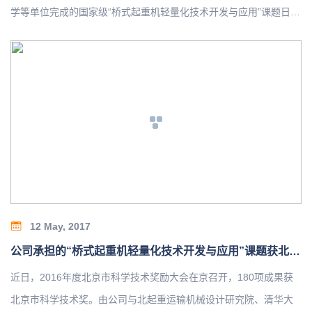
学等单位完成的国家级“桥式起重机轻量化技术开发与应用”课题日前
获得北京市科技奖二等奖。该成果属于先进制造领域。成果通过对
桥式起重机轻量化设计关键技术的深入研究，完成了桥式起重机轻
量化系列设计，形成了结构轻量化、能耗减量化、工艺绿色化、安
全性高的新一代桥式起重机产品。主要创新点有：提出了桥式起重
机偏轨箱型焊接焊接轨道窄高梁结构的设计理论与方法，以及柔性
铰接端梁桥架结构形式；国内首次开发了三支点静定支撑起升机构
和刚柔结合的三梁小车架、桥式起重机安全监控管理系统和远程运
行维护管理平台；首次提出起重机械能效分析评价方法并制定了相
关标准…
12 May, 2017
公司承担的“桥式起重机轻量化技术开发与应用”课题获北京市科技奖二等奖
近日，2016年度北京市科学技术奖励大会在京召开，180项成果获
北京市科学技术奖。由公司与北起重运输机械设计研究院、清华大