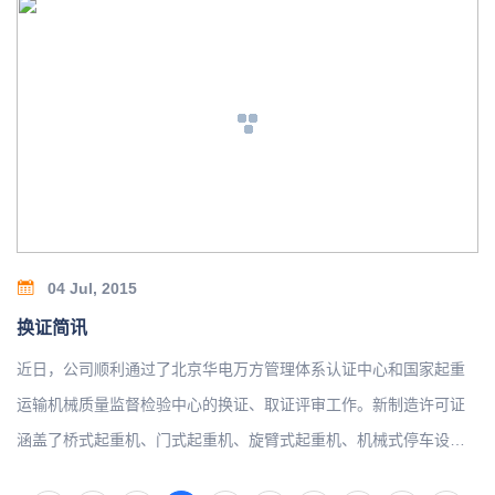
04 Jul, 2015
换证简讯
近日，公司顺利通过了北京华电万方管理体系认证中心和国家起重
运输机械质量监督检验中心的换证、取证评审工作。新制造许可证
涵盖了桥式起重机、门式起重机、旋臂式起重机、机械式停车设备
共41种产品的换证、取证。