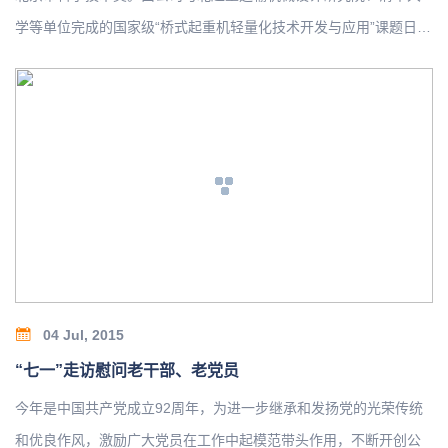
学等单位完成的国家级“桥式起重机轻量化技术开发与应用”课题日前
获得北京市科技奖二等奖。该成果属于先进制造领域。成果通过对
桥式起重机轻量化设计关键技术的深入研究，完成了桥式起重机轻
量化系列设计，形成了结构轻量化、能耗减量化、工艺绿色化、安
全性高的新一代桥式起重机产品。主要创新点有：提出了桥式起重
机偏轨箱型焊接焊接轨道窄高梁结构的设计理论与方法，以及柔性
铰接端梁桥架结构形式；国内首次开发了三支点静定支撑起升机构
和刚柔结合的三梁小车架、桥式起重机安全监控管理系统和远程运
行维护管理平台；首次提出起重机械能效分析评价方法并制定了相
关标准…
04 Jul, 2015
“七一”走访慰问老干部、老党员
今年是中国共产党成立92周年，为进一步继承和发扬党的光荣传统
和优良作风，激励广大党员在工作中起模范带头作用，不断开创公