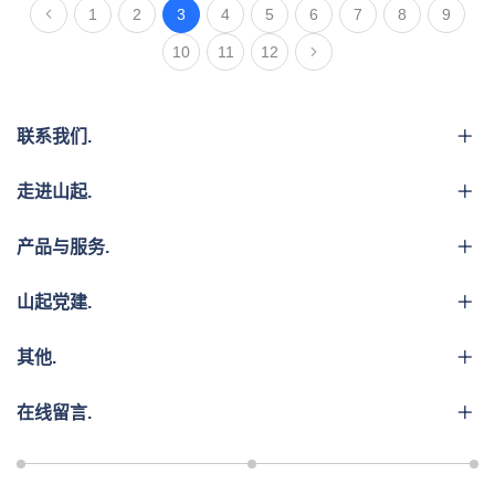
1
2
3
4
5
6
7
8
9
10
11
12
联系我们.
走进山起.
产品与服务.
山起党建.
其他.
在线留言.