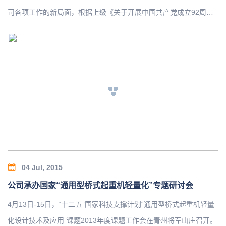
司各项工作的新局面，根据上级《关于开展中国共产党成立92周年
纪念活动的通知》要求。
04 Jul, 2015
公司承办国家“通用型桥式起重机轻量化”专题研讨会
4月13日-15日，“十二五”国家科技支撑计划“通用型桥式起重机轻量
化设计技术及应用”课题2013年度课题工作会在青州将军山庄召开。