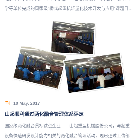
学等单位完成的国家级“桥式起重机轻量化技术开发与应用”课题日前
获得北京市科技奖二等奖。该成果属于先进制造领域。成果通过对
桥式起重机轻量化设计关键技术的深入研究，完成了桥式起重机轻
量化系列设计，形成了结构轻量化、能耗减量化、工艺绿色化、安
全性高的新一代桥式起重机产品。主要创新点有：提出了桥式起重
机偏轨箱型焊接焊接轨道窄高梁结构的设计理论与方法，以及柔性
铰接端梁桥架结构形式；国内首次开发了三支点静定支撑起升机构
和刚柔结合的三梁小车架、桥式起重机安全监控管理系统和远程运
行维护管理平台；首次提出起重机械能效分析评价方法并制定了相
关标准…
10 May, 2017
山起顺利通过两化融合管理体系评定
国家级两化融合贯标试点企业——山起重型机械股份公司，与起重
设备快速研发设计能力相关的两化融合管理活动，现已通过工信部