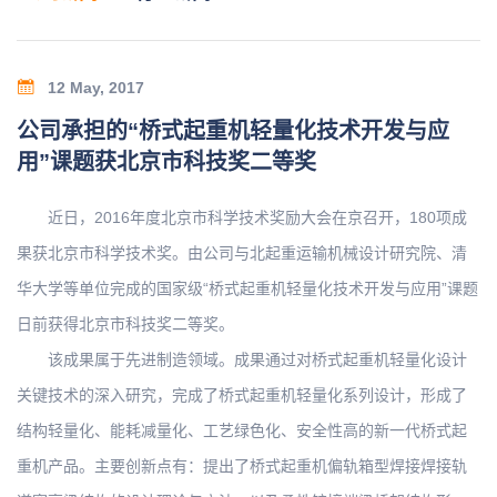
12 May, 2017
公司承担的“桥式起重机轻量化技术开发与应
用”课题获北京市科技奖二等奖
近日，2016年度北京市科学技术奖励大会在京召开，180项成
果获北京市科学技术奖。由公司与北起重运输机械设计研究院、清
华大学等单位完成的国家级“桥式起重机轻量化技术开发与应用”课题
日前获得北京市科技奖二等奖。
该成果属于先进制造领域。成果通过对桥式起重机轻量化设计
关键技术的深入研究，完成了桥式起重机轻量化系列设计，形成了
结构轻量化、能耗减量化、工艺绿色化、安全性高的新一代桥式起
重机产品。主要创新点有：提出了桥式起重机偏轨箱型焊接焊接轨