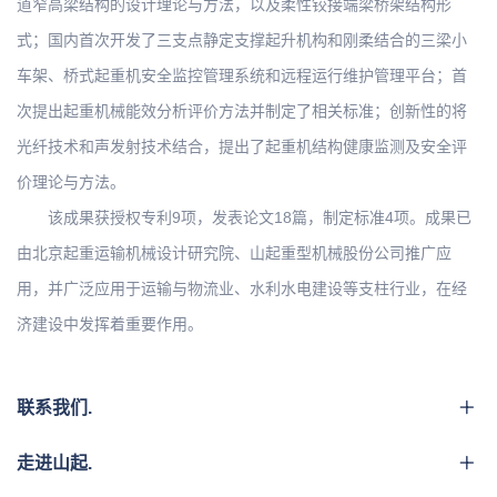
道窄高梁结构的设计理论与方法，以及柔性铰接端梁桥架结构形
式；国内首次开发了三支点静定支撑起升机构和刚柔结合的三梁小
车架、桥式起重机安全监控管理系统和远程运行维护管理平台；首
次提出起重机械能效分析评价方法并制定了相关标准；创新性的将
光纤技术和声发射技术结合，提出了起重机结构健康监测及安全评
价理论与方法。
该成果获授权专利9项，发表论文18篇，制定标准4项。成果已
由北京起重运输机械设计研究院、山起重型机械股份公司推广应
用，并广泛应用于运输与物流业、水利水电建设等支柱行业，在经
济建设中发挥着重要作用。
联系我们.
走进山起.