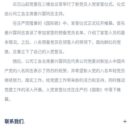
近日山起党委在三楼会议室举行了新党员入党宣誓仪式。仪式
由公司工会主席姜兴雷同志主持。
在庄严而隆重的《国际歌》中，宣誓仪式正式拉开帷幕。首先
姜兴雷同志宣读了参加宣誓的预备党员名单，介绍了宣誓人员的基
本情况。之后，八名预备党员在领誓人的带领下，面向鲜红的党
旗，庄重立下了自己的入党誓言。
随后，公司工会主席姜兴雷同志代表公司党委对新加入中国共
产党的八名同志表示了热烈的祝贺，并希望新入党的八名年轻党员
继续努力、踏实工作，给党建工作带来新的活力和支持，同时推动
党建工作的深入开展。
入党宣誓仪式在庄严的《国歌》中落下帷
幕。
联系我们.