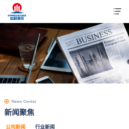
News Center
新闻聚焦
公司新闻
行业新闻