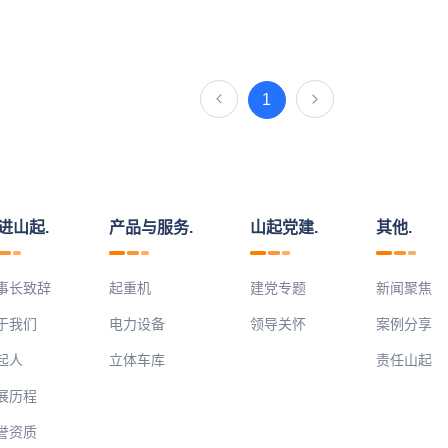
1
进山起.
产品与服务.
山起党建.
其他.
事长致辞
起重机
建党专题
新闻聚焦
于我们
电力设备
领导关怀
案例分享
起人
立体车库
责任山起
展历程
誉资质